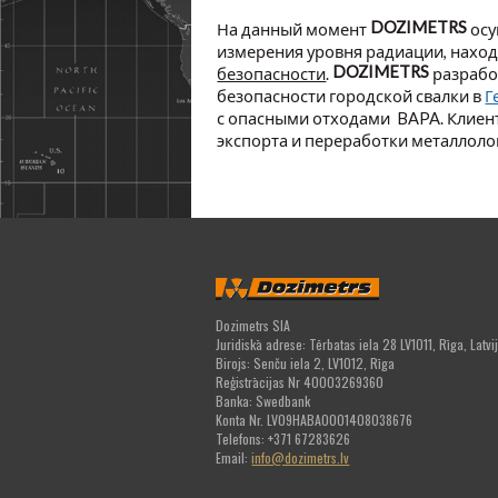
DOZIMETRS
На данный момент
осу
измерения уровня радиации, нахо
DOZIMETRS
безопасности
.
разрабо
безопасности городской свалки в
Г
с опасными отходами BAPA. Клие
экспорта и переработки металлоло
Dozimetrs SIA
Juridiskā adrese: Tērbatas iela 28 LV1011, Rīga, Latvi
Birojs: Senču iela 2, LV1012, Rīga
Reģistrācijas Nr 40003269360
Banka: Swedbank
Konta Nr. LV09HABA0001408038676
Telefons: +371 67283626
Email:
info@dozimetrs.lv