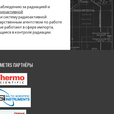
 наблюдению за радиацией и
адиоактивной
и систему радиоактивной
дарственным агентством по работе
ые работают в сфере импорта,
ющиеся в контроле радиации.
IMETRS ПАРТНЁРЫ