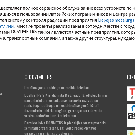
ществляет полное сервисное обслуживание всех устройств по
дящихся в пользовании
латвийских пограничников и центра р
тал систему контроля радиации предприятия
Liepājas metalurgs
етлини
. Многие проекты реализованы в сотрудничестве с госу
DOZIMETRS
нтами
также являются частные предприятия, котор
ма, транспортные компании, а также другие структуры, нужда
О DOZIMETRS
DOZ
Darbības joma: radiācija un metāla detektori
ja
DOZIMETRS SIA ir dibināta 1995. gada 18. oktobrī. Firmas
pamatdarbība ir konsultācijas, projektu izstrāde un
realizācija radiācijas un kodoldrošības jomā, kā arī
dozimetrisko iekārtu piegāde, garantijas un cita veida
servisa nodrošinājums šīm iekārtām.
Darbības laikā DOZIMETRS ir piedalījies arī starptautisku
semināru organizēšanā, kas veltīti radioaktivitātes
un radona mērīšanas problēmām.