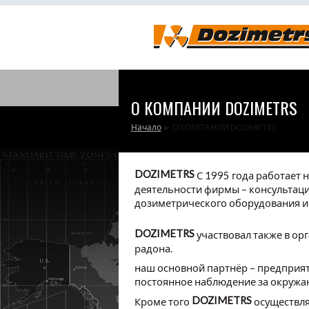
О КОМПАНИИ DOZIMETRS
Начало
► О КОМПАНИИ DOZIMETRS
YOU ARE HERE
DOZIMETRS
С 1995 года работает 
деятельности фирмы – консультации
дозиметрического оборудования и 
DOZIMETRS
участвовал также в о
радона.
наш основной партнёр – предприя
постоянное наблюдение за окружа
DOZIMETRS
Кроме того
осуществля