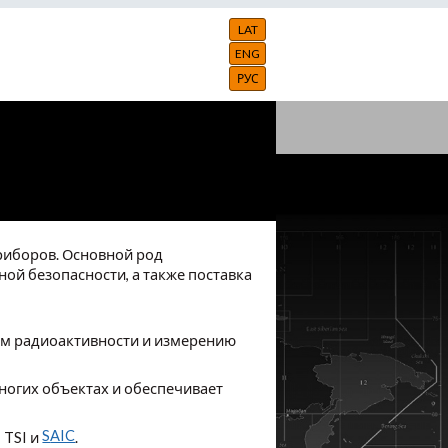
LAT
ENG
РУС
приборов. Основной род
ной безопасности, а также поставка
ам радиоактивности и измерению
многих объектах и обеспечивает
S
AIC
 TSI и
.