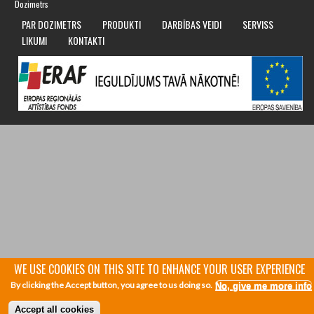
Dozimetrs
PAR DOZIMETRS
PRODUKTI
DARBĪBAS VEIDI
SERVISS
LIKUMI
KONTAKTI
WE USE COOKIES ON THIS SITE TO ENHANCE YOUR USER EXPERIENCE
By clicking the Accept button, you agree to us doing so.
No, give me more info
Accept all cookies