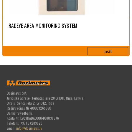
RADEYE AREA MONITORING SYSTEM
lasīt
Dozimetrs SIA
Juridiskā adrese: Tērbatas iela 28 LV1011, Rīga, Latvija
Birojs: Senču iela 2, LV1012, Rīga
Reģistrācijas Nr 40003269360
Banka: Swedbank
Konta Nr. LV09HABA0001408038676
Telefons: +371 67283626
Email:
info@dozimetrs.lv