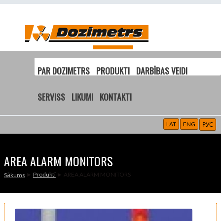
PAR DOZIMETRS
PRODUKTI
DARBĪBAS VEIDI
SERVISS
LIKUMI
KONTAKTI
LAT
ENG
РУС
AREA ALARM MONITORS
►
Produkti
► AREA ALARM MONITORS
Sākums
JŪS ATRODATIES ŠEIT