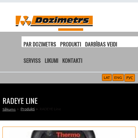
PAR DOZIMETRS
PRODUKTI
DARBĪBAS VEIDI
SERVISS
LIKUMI
KONTAKTI
LAT
ENG
РУС
RADEYE LINE
►
Produkti
► RADEYE Line
Sākums
JŪS ATRODATIES ŠEIT