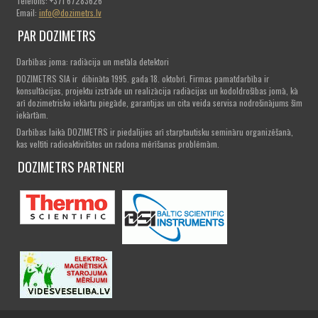
Telefons: +371 67283626
Email:
info@dozimetrs.lv
PAR DOZIMETRS
Darbības joma: radiācija un metāla detektori
DOZIMETRS SIA ir dibināta 1995. gada 18. oktobrī. Firmas pamatdarbība ir
konsultācijas, projektu izstrāde un realizācija radiācijas un kodoldrošības jomā, kā
arī dozimetrisko iekārtu piegāde, garantijas un cita veida servisa nodrošinājums šīm
iekārtām.
Darbības laikā DOZIMETRS ir piedalījies arī starptautisku semināru organizēšanā,
kas veltīti radioaktivitātes un radona mērīšanas problēmām.
DOZIMETRS PARTNERI