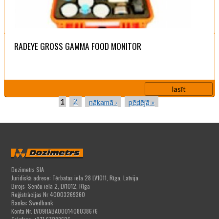
RADEYE GROSS GAMMA FOOD MONITOR
lasīt
1
2
nākamā ›
pēdējā »
LAPAS
Dozimetrs SIA
Juridiskā adrese: Tērbatas iela 28 LV1011, Rīga, Latvija
Birojs: Senču iela 2, LV1012, Rīga
Reģistrācijas Nr 40003269360
Banka: Swedbank
Konta Nr. LV09HABA0001408038676