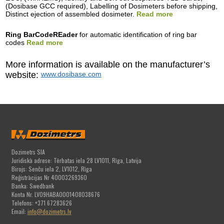
(Dosibase GCC required), Labelling of Dosimeters before shipping,
Distinct ejection of assembled dosimeter.
Read more
Ring BarCodeREader
for automatic identification of ring bar
codes
Read more
More information is available on the manufacturer’s
website:
www.dosibase.com
Dozimetrs SIA
Juridiskā adrese: Tērbatas iela 28 LV1011, Rīga, Latvija
Birojs: Senču iela 2, LV1012, Rīga
Reģistrācijas Nr 40003269360
Banka: Swedbank
Konta Nr. LV09HABA0001408038676
Telefons: +371 67283626
Email:
info@dozimetrs.lv