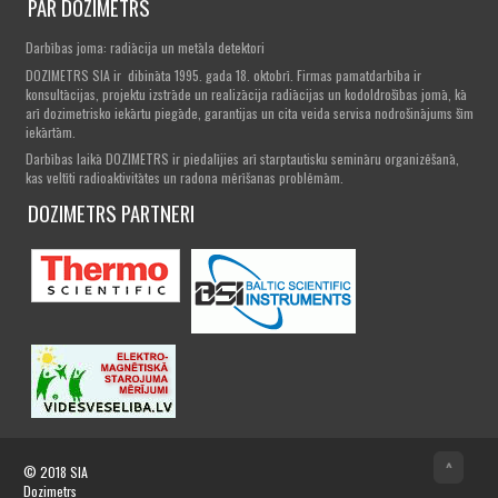
PAR DOZIMETRS
Darbības joma: radiācija un metāla detektori
DOZIMETRS SIA ir dibināta 1995. gada 18. oktobrī. Firmas pamatdarbība ir
konsultācijas, projektu izstrāde un realizācija radiācijas un kodoldrošības jomā, kā
arī dozimetrisko iekārtu piegāde, garantijas un cita veida servisa nodrošinājums šīm
iekārtām.
Darbības laikā DOZIMETRS ir piedalījies arī starptautisku semināru organizēšanā,
kas veltīti radioaktivitātes un radona mērīšanas problēmām.
DOZIMETRS PARTNERI
^
© 2018
SIA
Dozimetrs