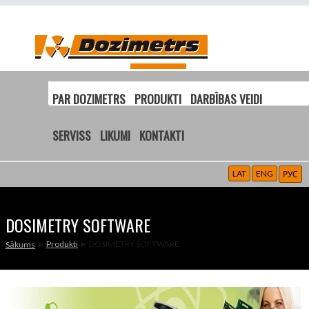
PAR DOZIMETRS
PRODUKTI
DARBĪBAS VEIDI
SERVISS
LIKUMI
KONTAKTI
LAT
ENG
РУС
DOSIMETRY SOFTWARE
►
Produkti
► DOSIMETRY SOFTWARE
Sākums
JŪS ATRODATIES ŠEIT