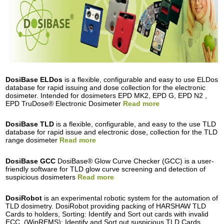
DosiBase ELDos
is a flexible, configurable and easy to use ELDos
database for rapid issuing and dose collection for the electronic
dosimeter. Intended for dosimeters EPD MK2, EPD G, EPD N2 ,
EPD TruDose® Electronic Dosimeter
Read more
DosiBase TLD
is a flexible, configurable, and easy to the use TLD
database for rapid issue and electronic dose, collection for the TLD
range dosimeter
Read more
DosiBase GCC
DosiBase® Glow Curve Checker (GCC) is a user-
friendly software for TLD glow curve screening and detection of
suspicious dosimeters
Read more
DosiRobot
is an experimental robotic system for the automation of
TLD dosimetry. DosiRobot providing packing of HARSHAW TLD
Cards to holders, Sorting: Identify and Sort out cards with invalid
ECC, (WinREMS); Identify and Sort out suspicious TLD Cards,