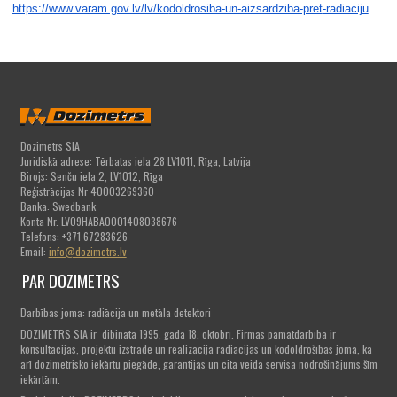
https://www.varam.gov.lv/lv/ko
doldrosiba-un-aizsardziba-pret
-radiaciju
Dozimetrs SIA
Juridiskā adrese: Tērbatas iela 28 LV1011, Rīga, Latvija
Birojs: Senču iela 2, LV1012, Rīga
Reģistrācijas Nr 40003269360
Banka: Swedbank
Konta Nr. LV09HABA0001408038676
Telefons: +371 67283626
Email:
info@dozimetrs.lv
PAR DOZIMETRS
Darbības joma: radiācija un metāla detektori
DOZIMETRS SIA ir dibināta 1995. gada 18. oktobrī. Firmas pamatdarbība ir
konsultācijas, projektu izstrāde un realizācija radiācijas un kodoldrošības jomā, kā
arī dozimetrisko iekārtu piegāde, garantijas un cita veida servisa nodrošinājums šīm
iekārtām.