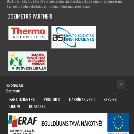
Darbības laikā DOZIMETRS ir piedalījies arī starptautisku semināru organizēšanā,
kas veltīti radioaktivitātes un radona mērīšanas problēmām.
DOZIMETRS PARTNERI
^
© 2018
SIA
Dozimetrs
PAR DOZIMETRS
PRODUKTI
DARBĪBAS VEIDI
SERVISS
LIKUMI
KONTAKTI