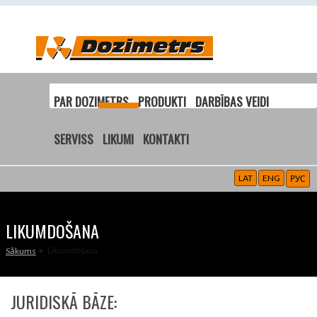
PAR DOZIMETRS
PRODUKTI
DARBĪBAS VEIDI
SERVISS
LIKUMI
KONTAKTI
LAT
ENG
РУС
LIKUMDOŠANA
► Likumdošana
Sākums
JŪS ATRODATIES ŠEIT
JURIDISKĀ BĀZE: