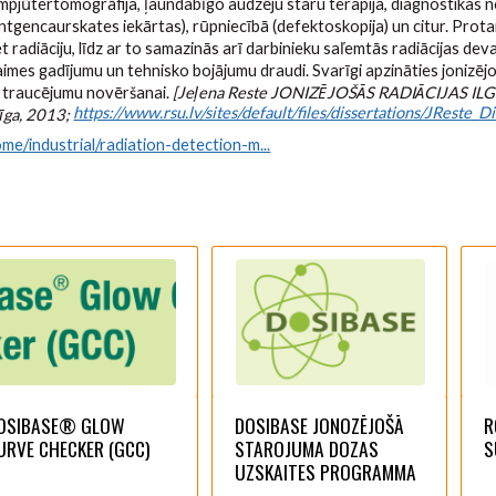
pjūtertomogrāfija, ļaundabīgo audzēju staru terapija, diagnostikas no
entgencaurskates iekārtas), rūpniecībā (defektoskopija) un citur. Prot
t radiāciju, līdz ar to samazinās arī darbinieku saľemtās radiācijas dev
imes gadījumu un tehnisko bojājumu draudi. Svarīgi apzināties jonizējoš
as traucējumu novēršanai.
[Jeļena Reste JONIZĒJOŠĀS RADIĀCIJAS I
https://www.rsu.lv/sites/default/files/dissertations/JReste_Dise
ga, 2013;
e/industrial/radiation-detection-m...
OSIBASE® GLOW
DOSIBASE JONOZĒJOŠĀ
R
URVE CHECKER (GCC)
STAROJUMA DOZAS
S
UZSKAITES PROGRAMMA