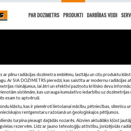
PAR DOZIMETRS
PRODUKTI
DARBĪBAS VEIDI
SERV
s ar pilnu radiācijas dozimetra emblēmu, lasītāju un citu produktu klās
ingu. Ar SIA DOZIMETRS pieredzi, kas saistīta ar modernu radiācijas a
trijas risinājumus, lai ātri un efektīvi paziņotu kritisko devu informā
vienotām sistēmām, kas uzrauga kumulatīvo iedarbību uz dozimetrijas n
ēs esam to aptvēruši.
ndu klāstu, kas ir piemēroti lietošanai mācību, pētniecības, slimnīcu u
ūpnieciskajos rentgenstaru ražošanā un ģeoloģiskajos pētījumos.
dienās turpina pieaugt daţādās nozarēs. Aizvien aktuālāks kļūst jaut
gvielas rezervēm. Līdz ar jauno tehnoloģiju attīstību, jonizējošās radiāc