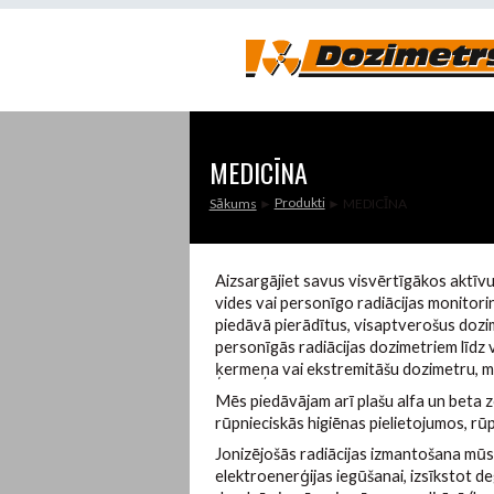
MEDICĪNA
Produkti
Sākums
►
► MEDICĪNA
JŪS ATRODATIES ŠEIT
Aizsargājiet savus visvērtīgākos aktīvu
vides vai personīgo radiācijas monitor
piedāvā pierādītus, visaptverošus dozime
personīgās radiācijas dozimetriem līdz 
ķermeņa vai ekstremitāšu dozimetru, m
Mēs piedāvājam arī plašu alfa un beta zo
rūpnieciskās higiēnas pielietojumos, r
Jonizējošās radiācijas izmantošana mūs
elektroenerģijas iegūšanai, izsīkstot de