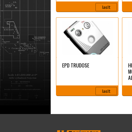
lasīt
EPD TRUDOSE
H
M
A
lasīt