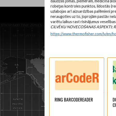
daudzās jomās, piemēram, medicīnā (kom
robeţas kontroles punktos, lidostās (r
uzlabojas arī aizsardzības paľēmieni pre
neraugoties uz to, joprojām pastāv nela
varētu laikus rast risinājumus veselīb
CILVĒKU NOVECOŠANAS ASPEKTI; Rī
https://www.thermofisher.com/lv/en/hom
RING BARCODEREADER
D
C