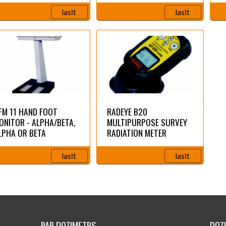
lasīt
lasīt
FM 11 HAND FOOT
RADEYE B20
ONITOR - ALPHA/BETA,
MULTIPURPOSE SURVEY
LPHA OR BETA
RADIATION METER
lasīt
lasīt
PAR DOZIMETRS
DOZ