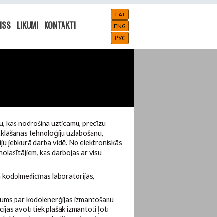
LAT
ISS
LIKUMI
KONTAKTI
ENG
РУС
tu, kas nodrošina uzticamu, precīzu
tklāšanas tehnoloģiju uzlabošanu,
ciju jebkurā darba vidē. No elektroniskās
olasītājiem, kas darbojas ar visu
n kodolmedicīnas laboratorijās,
ājums par kodolenerģijas izmantošanu
ijas avoti tiek plašāk izmantoti ļoti