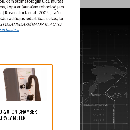
lūkiem stomatoloģijā u.c.), muitas
ams, kopā ar jaunajām tehnoloģijām
as [Rosenstock et al., 2005], taču,
ās radiācijas iedarbības sekas, lai
LGSTOŠAI IEDARBĪBAI PAKĻAUTO
rtacija....
O-20 ION CHAMBER
URVEY METER