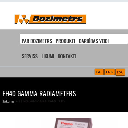
PAR DOZIMETRS
PRODUKTI
DARBĪBAS VEIDI
SERVISS
LIKUMI
KONTAKTI
LAT
ENG
РУС
FH40 GAMMA RADIAMETERS
► FH40 GAMMA RADIAMETERS
Sākums
JŪS ATRODATIES ŠEIT