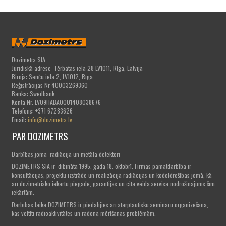
Dozimetrs SIA
Juridiskā adrese: Tērbatas iela 28 LV1011, Rīga, Latvija
Birojs: Senču iela 2, LV1012, Rīga
Reģistrācijas Nr 40003269360
Banka: Swedbank
Konta Nr. LV09HABA0001408038676
Telefons: +371 67283626
Email:
info@dozimetrs.lv
PAR DOZIMETRS
Darbības joma: radiācija un metāla detektori
DOZIMETRS SIA ir dibināta 1995. gada 18. oktobrī. Firmas pamatdarbība ir
konsultācijas, projektu izstrāde un realizācija radiācijas un kodoldrošības jomā, kā
arī dozimetrisko iekārtu piegāde, garantijas un cita veida servisa nodrošinājums šīm
iekārtām.
Darbības laikā DOZIMETRS ir piedalījies arī starptautisku semināru organizēšanā,
kas veltīti radioaktivitātes un radona mērīšanas problēmām.