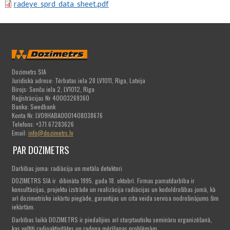
radeye_sprd_data_sheet.pdf
Dozimetrs SIA
Juridiskā adrese: Tērbatas iela 28 LV1011, Rīga, Latvija
Birojs: Senču iela 2, LV1012, Rīga
Reģistrācijas Nr 40003269360
Banka: Swedbank
Konta Nr. LV09HABA0001408038676
Telefons: +371 67283626
Email:
info@dozimetrs.lv
PAR DOZIMETRS
Darbības joma: radiācija un metāla detektori
DOZIMETRS SIA ir dibināta 1995. gada 18. oktobrī. Firmas pamatdarbība ir
konsultācijas, projektu izstrāde un realizācija radiācijas un kodoldrošības jomā, kā
arī dozimetrisko iekārtu piegāde, garantijas un cita veida servisa nodrošinājums šīm
iekārtām.
Darbības laikā DOZIMETRS ir piedalījies arī starptautisku semināru organizēšanā,
kas veltīti radioaktivitātes un radona mērīšanas problēmām.