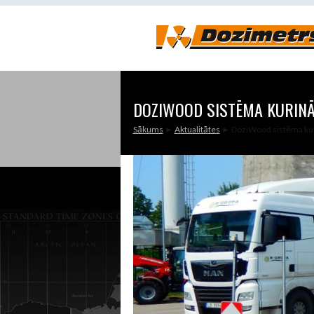
DOZIWOOD SISTĒMA KURIN
Sākums
►
Aktualitātes
► DoziWood sistēma ku
JŪS ATRODATIES ŠEIT