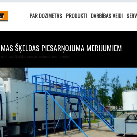
PAR DOZIMETRS
PRODUKTI
DARBĪBAS VEIDI
SERV
ĀMĀS ŠĶELDAS PIESĀRŅOJUMA MĒRIJUMIEM
rināmās šķeldas piesārņojuma mērijumiem