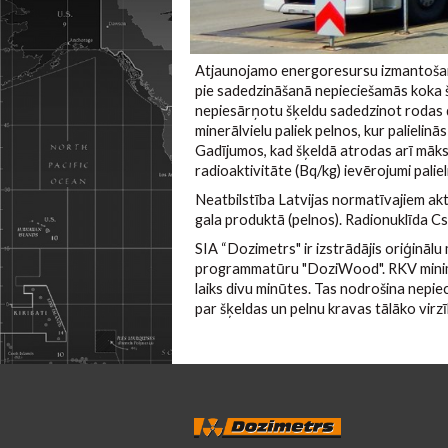
Atjaunojamo energoresursu izmantošana
pie sadedzināšanā nepieciešamās koka 
nepiesārņotu šķeldu sadedzinot rodas 
minerālvielu paliek pelnos, kur palielin
Gadījumos, kad šķeldā atrodas arī māksl
radioaktivitāte (Bq/kg) ievērojumi paliel
Neatbilstība Latvijas normatīvajiem a
gala produktā (pelnos). Radionuklīda C
SIA “Dozimetrs" ir izstrādājis oriģināl
programmatūru "DoziWood". RKV minimāl
laiks divu minūtes. Tas nodrošina nepi
par šķeldas un pelnu kravas tālāko virzī