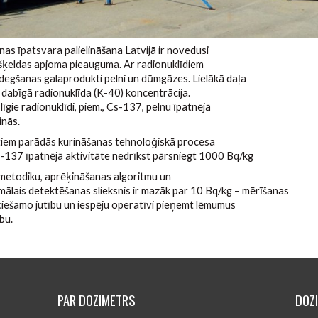
s īpatsvara palielināšana Latvijā ir novedusi
šķeldas apjoma pieauguma. Ar radionuklīdiem
degšanas galaprodukti pelni un dūmgāzes. Lielākā daļa
ās dabīgā radionuklīda (K-40) koncentrācija.
īgie radionuklīdi, piem., Cs-137, pelnu īpatnējā
inās.
ktiem parādās kurināšanas tehnoloģiskā procesa
s-137 īpatnējā aktivitāte nedrīkst pārsniegt 1000 Bq/kg
u metodiku, aprēķināšanas algoritmu un
ais detektēšanas slieksnis ir mazāk par 10 Bq/kg – mērīšanas
eciešamo jutību un iespēju operatīvi pieņemt lēmumus
bu.
PAR DOZIMETRS
DOZ