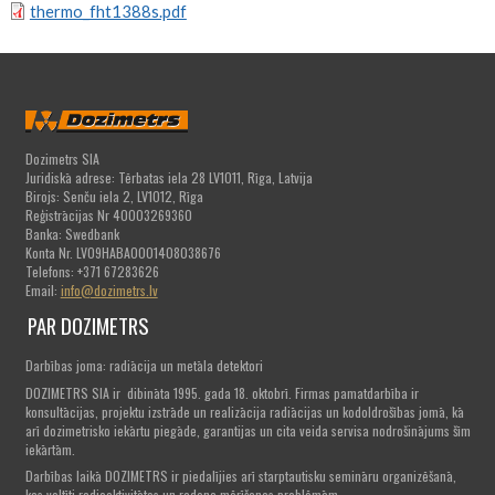
thermo_fht1388s.pdf
Dozimetrs SIA
Juridiskā adrese: Tērbatas iela 28 LV1011, Rīga, Latvija
Birojs: Senču iela 2, LV1012, Rīga
Reģistrācijas Nr 40003269360
Banka: Swedbank
Konta Nr. LV09HABA0001408038676
Telefons: +371 67283626
Email:
info@dozimetrs.lv
PAR DOZIMETRS
Darbības joma: radiācija un metāla detektori
DOZIMETRS SIA ir dibināta 1995. gada 18. oktobrī. Firmas pamatdarbība ir
konsultācijas, projektu izstrāde un realizācija radiācijas un kodoldrošības jomā, kā
arī dozimetrisko iekārtu piegāde, garantijas un cita veida servisa nodrošinājums šīm
iekārtām.
Darbības laikā DOZIMETRS ir piedalījies arī starptautisku semināru organizēšanā,
kas veltīti radioaktivitātes un radona mērīšanas problēmām.