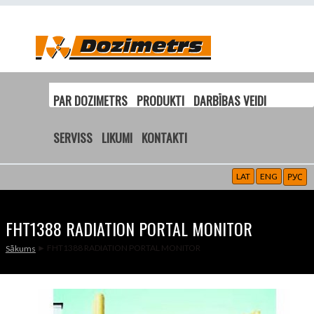
PAR DOZIMETRS
PRODUKTI
DARBĪBAS VEIDI
SERVISS
LIKUMI
KONTAKTI
LAT
ENG
РУС
FHT1388 RADIATION PORTAL MONITOR
► FHT1388 RADIATION PORTAL MONITOR
Sākums
JŪS ATRODATIES ŠEIT