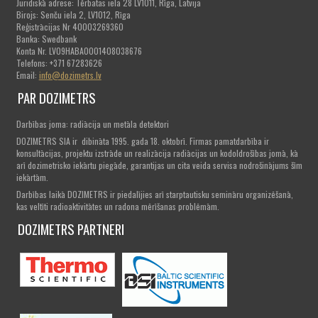
Juridiskā adrese: Tērbatas iela 28 LV1011, Rīga, Latvija
Birojs: Senču iela 2, LV1012, Rīga
Reģistrācijas Nr 40003269360
Banka: Swedbank
Konta Nr. LV09HABA0001408038676
Telefons: +371 67283626
Email:
info@dozimetrs.lv
PAR DOZIMETRS
Darbības joma: radiācija un metāla detektori
DOZIMETRS SIA ir dibināta 1995. gada 18. oktobrī. Firmas pamatdarbība ir
konsultācijas, projektu izstrāde un realizācija radiācijas un kodoldrošības jomā, kā
arī dozimetrisko iekārtu piegāde, garantijas un cita veida servisa nodrošinājums šīm
iekārtām.
Darbības laikā DOZIMETRS ir piedalījies arī starptautisku semināru organizēšanā,
kas veltīti radioaktivitātes un radona mērīšanas problēmām.
DOZIMETRS PARTNERI