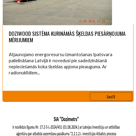
DOZIWOOD SISTĒMA KURINĀMĀS ŠĶELDAS PIESĀRŅOJUMA
MĒRIJUMIEM
Atjaunojamo energoresursu izmantošanas īpatsvara
palielināšana Latvijā ir novedusi pie sadedzināšanā
nepieciešamās koka šķeldas apjoma pieauguma. Ar
radionuklīdiem...
lasīt