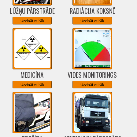
LŪŽŅU PĀRSTRĀDE
RADIĀCIJA KOKSNĒ
Uzzināt vairāk
Uzzināt vairāk
MEDICĪNA
VIDES MONITORINGS
Uzzināt vairāk
Uzzināt vairāk