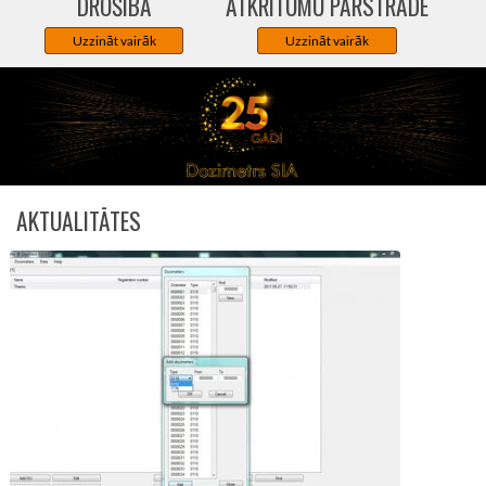
DROŠĪBA
ATKRITUMU PĀRSTRĀDE
Uzzināt vairāk
Uzzināt vairāk
AKTUALITĀTES