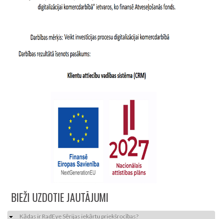
BIEŽI UZDOTIE JAUTĀJUMI
Kādas ir RadEye Sērijas iekārtu priekšrocības?
Apslēpt