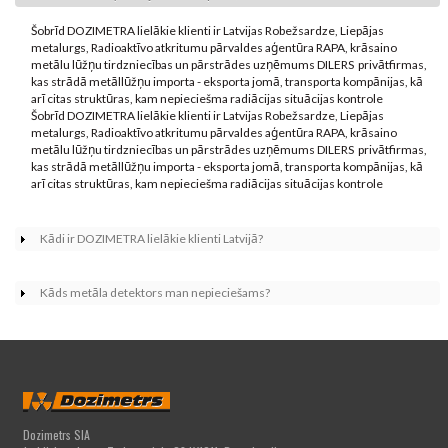
Šobrīd DOZIMETRA lielākie klienti ir Latvijas Robežsardze, Liepājas
metalurgs, Radioaktīvo atkritumu pārvaldes aģentūra RAPA, krāsaino
metālu lūžņu tirdzniecības un pārstrādes uzņēmums DILERS privātfirmas,
kas strādā metāllūžņu importa - eksporta jomā, transporta kompānijas, kā
arī citas struktūras, kam nepieciešma radiācijas situācijas kontrole
Šobrīd DOZIMETRA lielākie klienti ir Latvijas Robežsardze, Liepājas
metalurgs, Radioaktīvo atkritumu pārvaldes aģentūra RAPA, krāsaino
metālu lūžņu tirdzniecības un pārstrādes uzņēmums DILERS privātfirmas,
kas strādā metāllūžņu importa - eksporta jomā, transporta kompānijas, kā
arī citas struktūras, kam nepieciešma radiācijas situācijas kontrole
Kādi ir DOZIMETRA lielākie klienti Latvijā?
Rādīt
Kāds metāla detektors man nepieciešams?
Rādīt
Dozimetrs SIA